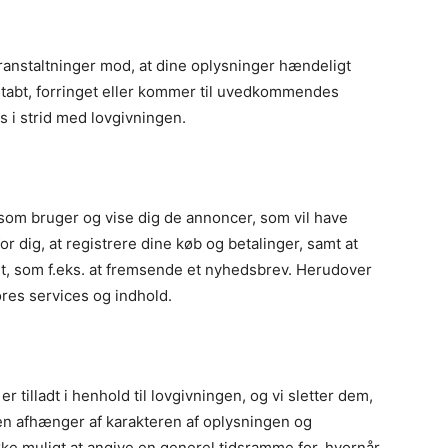
oranstaltninger mod, at dine oplysninger hændeligt
, fortabt, forringet eller kommer til uvedkommendes
s i strid med lovgivningen.
g som bruger og vise dig de annoncer, som vil have
r dig, at registrere dine køb og betalinger, samt at
gt, som f.eks. at fremsende et nyhedsbrev. Herudover
ores services og indhold.
 tilladt i henhold til lovgivningen, og vi sletter dem,
en afhænger af karakteren af oplysningen og
ke muligt at angive en generel tidsramme for, hvornår