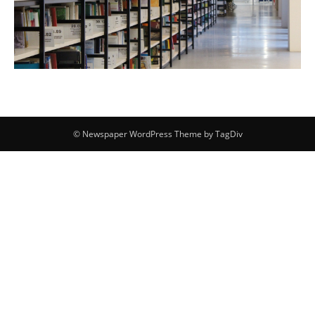
© Newspaper WordPress Theme by TagDiv