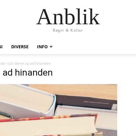
Anblik
Bøger & Kultur
I
DIVERSE
INFO
der står lænet op ad hinanden
p ad hinanden