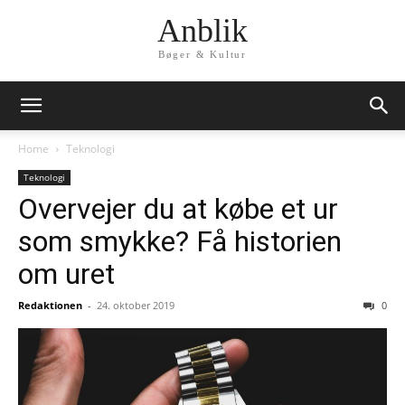
Anblik
Bøger & Kultur
Home
Teknologi
Teknologi
Overvejer du at købe et ur
som smykke? Få historien
om uret
Redaktionen
-
24. oktober 2019
0