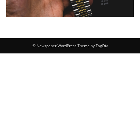
© Newspaper WordPress Theme by TagDiv