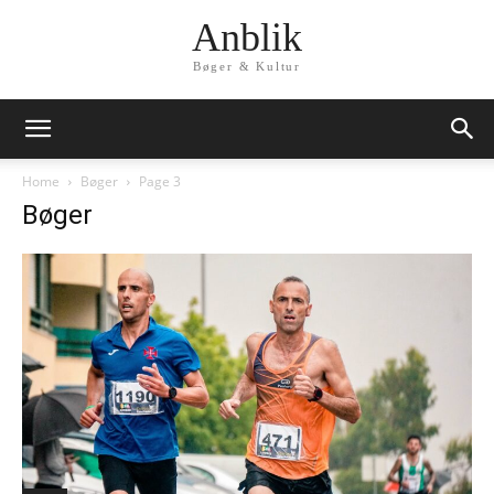
Anblik
Bøger & Kultur
Home
Bøger
Page 3
Bøger